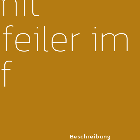
mit
feiler im
f
Beschreibung