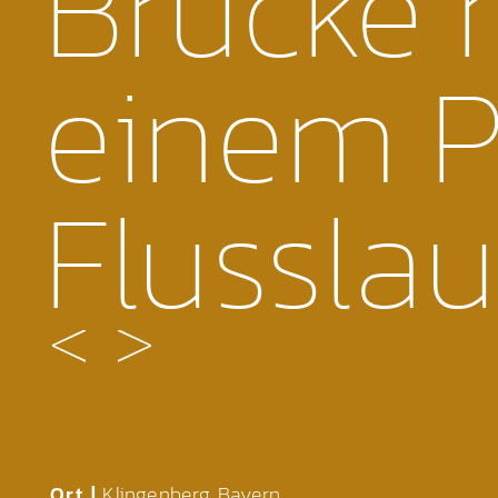
Brücke 
einem P
Flusslau
Ort |
Klingenberg, Bayern