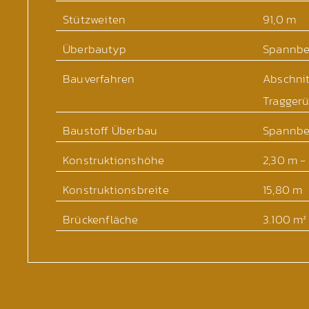
Stützweiten
91,0 m
Überbautyp
Spannbe
Bauverfahren
Abschnit
Traggerü
Baustoff Überbau
Spannbe
Konstruktionshöhe
2,30 m -
Konstruktionsbreite
15,80 m
Brückenfläche
3.100 m²