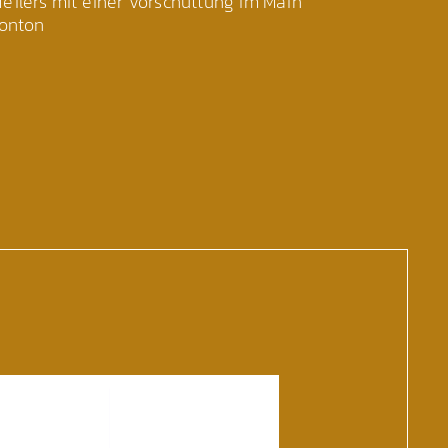
eilers mit einer Vorschüttung im Main
onton