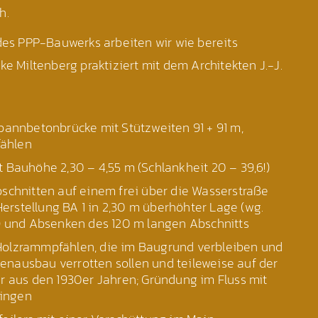
h.
 des PPP-Bauwerks arbeiten wir wie bereits
ke Miltenberg praktiziert mit dem Architekten J.-J.
pannbetonbrücke mit Stützweiten 91 + 91 m,
fählen
 Bauhöhe 2,30 – 4,55 m (Schlankheit 20 – 39,6!)
bschnitten auf einem frei über die Wasserstraße
erstellung BA 1 in 2,30 m überhöhter Lage (wg.
rt) und Absenken des 120 m langen Abschnitts
Holzrammpfählen, die im Baugrund verbleiben und
enausbau verrotten sollen und teileweise auf der
aus den 1930er Jahren; Gründung im Fluss mit
ringen