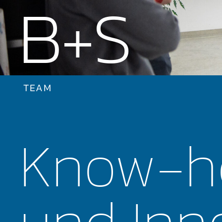
B+S
TEAM
Know-h
und Inn