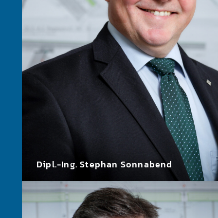
Dipl.-Ing. Stephan Sonnabend
Beratender Ingenieur Bayerische Ingenieurekammer Bau, VBI