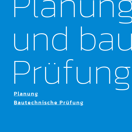
Planun
und bau
Prüfun
Planung
Bautechnische Prüfung