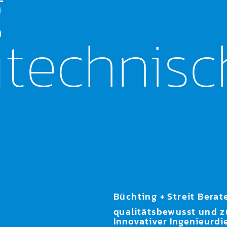
g
tech­nisc
g
Büchting + Streit Berat
qualitätsbewusst und z
Innovativer Ingenieurdi